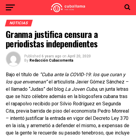
NOTICIAS
Granma justifica censura a
periodistas independientes
Published
6 years ago
on
April 20, 2020
By
Redacción Cubacomenta
Bajo el título de
“Cuba ante la COVID-19: los que curan y
los que envenenan”
el articulista Javier Gómez Sánchez –
el llamado “Judas” del blog
La Joven Cuba
, un junta letras
que se hizo célebre además en la blogosfera cubana tras
el rapapolvo recibido por Silvio Rodríguez en Segunda
Cita, previa barrida de piso del economista Pedro Monreal
– intentó justificar la entrada en vigor del Decreto Ley 370
en la isla, y arremetió a defender el mismo, a expensas de
que la gente le recuerde su pasado tenebroso, que incluye