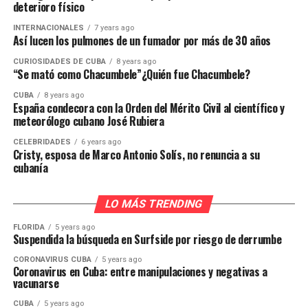
deterioro físico
INTERNACIONALES
7 years ago
Así lucen los pulmones de un fumador por más de 30 años
CURIOSIDADES DE CUBA
8 years ago
“Se mató como Chacumbele”¿Quién fue Chacumbele?
CUBA
8 years ago
España condecora con la Orden del Mérito Civil al científico y
meteorólogo cubano José Rubiera
CELEBRIDADES
6 years ago
Cristy, esposa de Marco Antonio Solís, no renuncia a su
cubanía
LO MÁS TRENDING
FLORIDA
5 years ago
Suspendida la búsqueda en Surfside por riesgo de derrumbe
CORONAVIRUS CUBA
5 years ago
Coronavirus en Cuba: entre manipulaciones y negativas a
vacunarse
CUBA
5 years ago