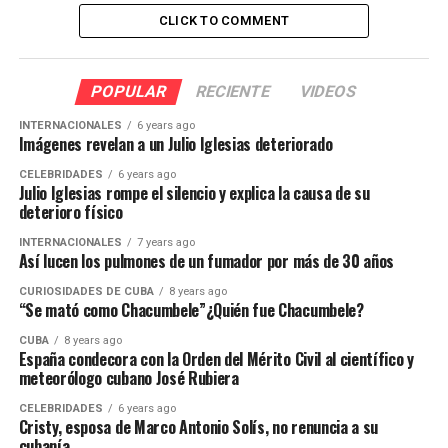
CLICK TO COMMENT
POPULAR
RECIENTE
VIDEOS
INTERNACIONALES
6 years ago
Imágenes revelan a un Julio Iglesias deteriorado
CELEBRIDADES
6 years ago
Julio Iglesias rompe el silencio y explica la causa de su
deterioro físico
INTERNACIONALES
7 years ago
Así lucen los pulmones de un fumador por más de 30 años
CURIOSIDADES DE CUBA
8 years ago
“Se mató como Chacumbele”¿Quién fue Chacumbele?
CUBA
8 years ago
España condecora con la Orden del Mérito Civil al científico y
meteorólogo cubano José Rubiera
CELEBRIDADES
6 years ago
Cristy, esposa de Marco Antonio Solís, no renuncia a su
cubanía