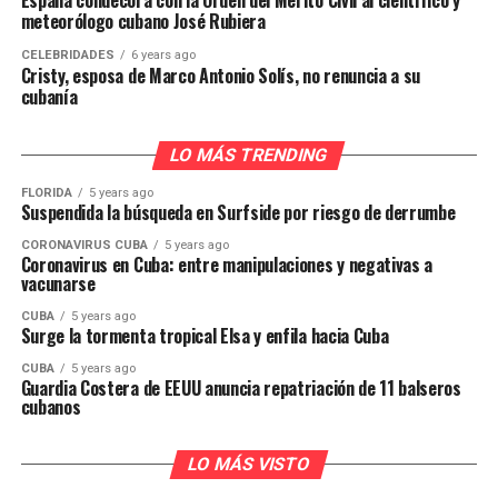
España condecora con la Orden del Mérito Civil al científico y
meteorólogo cubano José Rubiera
CELEBRIDADES
6 years ago
Cristy, esposa de Marco Antonio Solís, no renuncia a su
cubanía
LO MÁS TRENDING
FLORIDA
5 years ago
Suspendida la búsqueda en Surfside por riesgo de derrumbe
CORONAVIRUS CUBA
5 years ago
Coronavirus en Cuba: entre manipulaciones y negativas a
vacunarse
CUBA
5 years ago
Surge la tormenta tropical Elsa y enfila hacia Cuba
CUBA
5 years ago
Guardia Costera de EEUU anuncia repatriación de 11 balseros
cubanos
LO MÁS VISTO