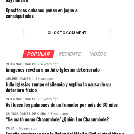
hay hambre
Opositores cubanos ponen en jaque a
eurodiputados
CLICK TO COMMENT
POPULAR
RECIENTE
VIDEOS
INTERNACIONALES
6 years ago
Imágenes revelan a un Julio Iglesias deteriorado
CELEBRIDADES
6 years ago
Julio Iglesias rompe el silencio y explica la causa de su
deterioro físico
INTERNACIONALES
7 years ago
Así lucen los pulmones de un fumador por más de 30 años
CURIOSIDADES DE CUBA
8 years ago
“Se mató como Chacumbele”¿Quién fue Chacumbele?
CUBA
8 years ago