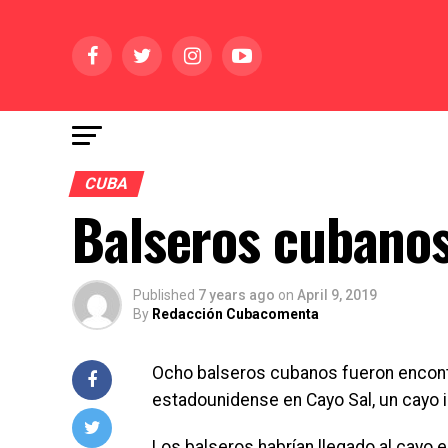
CUBA
Balseros cubanos
Published
7 years ago
on
April 9, 2019
By
Redacción Cubacomenta
Ocho balseros cubanos fueron encont
estadounidense en Cayo Sal, un cayo 
Los balseros habrían llegado al cayo e