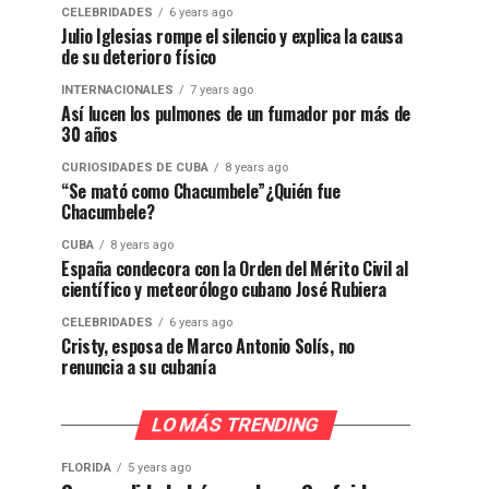
CELEBRIDADES
6 years ago
Julio Iglesias rompe el silencio y explica la causa
de su deterioro físico
INTERNACIONALES
7 years ago
Así lucen los pulmones de un fumador por más de
30 años
CURIOSIDADES DE CUBA
8 years ago
“Se mató como Chacumbele”¿Quién fue
Chacumbele?
CUBA
8 years ago
España condecora con la Orden del Mérito Civil al
científico y meteorólogo cubano José Rubiera
CELEBRIDADES
6 years ago
Cristy, esposa de Marco Antonio Solís, no
renuncia a su cubanía
LO MÁS TRENDING
FLORIDA
5 years ago