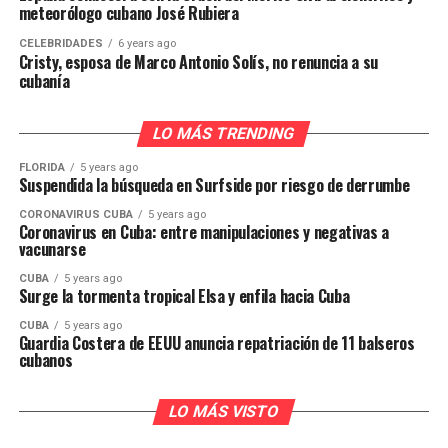
meteorólogo cubano José Rubiera
CELEBRIDADES
6 years ago
Cristy, esposa de Marco Antonio Solís, no renuncia a su
cubanía
LO MÁS TRENDING
FLORIDA
5 years ago
Suspendida la búsqueda en Surfside por riesgo de derrumbe
CORONAVIRUS CUBA
5 years ago
Coronavirus en Cuba: entre manipulaciones y negativas a
vacunarse
CUBA
5 years ago
Surge la tormenta tropical Elsa y enfila hacia Cuba
CUBA
5 years ago
Guardia Costera de EEUU anuncia repatriación de 11 balseros
cubanos
LO MÁS VISTO