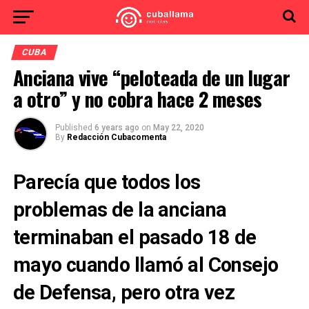
CUBA
Anciana vive “peloteada de un lugar
a otro” y no cobra hace 2 meses
Published
6 years ago
on
May 22, 2020
By
Redacción Cubacomenta
Parecía que todos los
problemas de la anciana
terminaban el pasado 18 de
mayo cuando llamó al Consejo
de Defensa, pero otra vez