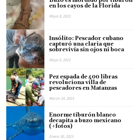
Buzo es mordido por tiburón
en los cayos de la Florida
Mayo 8, 2023
Insólito: Pescador cubano
capturó una claria que
sobrevivía sin ojos ni boca
Mayo 5, 2023
Pez espada de 400 libras
revoluciona villa de
pescadores en Matanzas
Marzo 14, 2023
Enorme tiburón blanco
decapita a buzo mexicano
(+fotos)
Enero 30, 2023