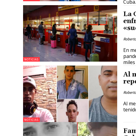
Cuba.
La 
enf
«su
Roberto
En me
pande
NOTICIAS
miles
Al 
rep
Roberto
Al me
tenid
NOTICIAS
Fam