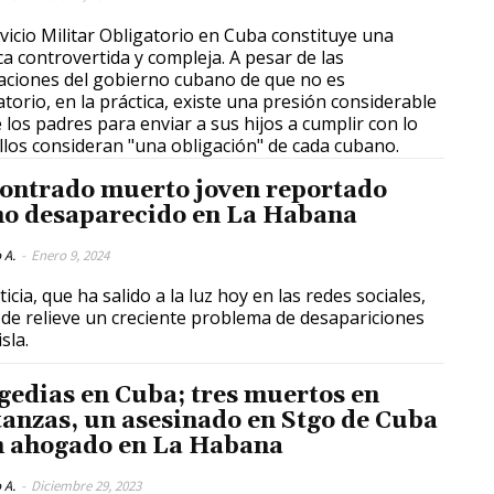
rvicio Militar Obligatorio en Cuba constituye una
ica controvertida y compleja. A pesar de las
aciones del gobierno cubano de que no es
atorio, en la práctica, existe una presión considerable
 los padres para enviar a sus hijos a cumplir con lo
llos consideran "una obligación" de cada cubano.
ontrado muerto joven reportado
o desaparecido en La Habana
 A.
-
Enero 9, 2024
icia, que ha salido a la luz hoy en las redes sociales,
de relieve un creciente problema de desapariciones
isla.
gedias en Cuba; tres muertos en
anzas, un asesinado en Stgo de Cuba
n ahogado en La Habana
 A.
-
Diciembre 29, 2023