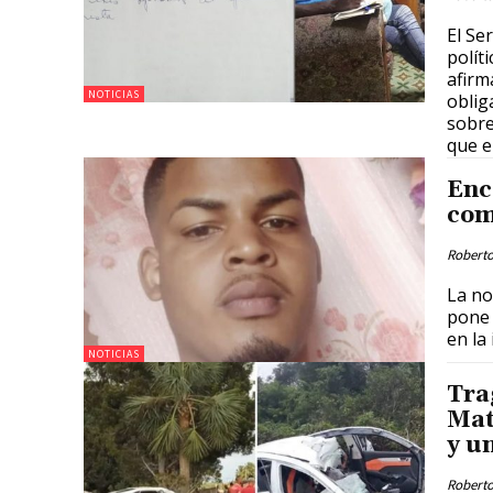
El Se
polít
afirm
NOTICIAS
oblig
sobre
que e
Enc
com
Roberto
La not
pone 
en la 
NOTICIAS
Tra
Mat
y u
Roberto