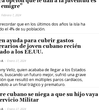
ca opción que le dan a la juventud es
 emigre”
Febrero 7, 2024
recordar que en los últimos dos años la isla ha
do el 4% de su población.
en ayuda para cubrir gastos
erarios de joven cubano recién
gado a los EE.UU.
 A.
-
Enero 17, 2024
ny Veliz, quien acababa de llegar a los Estados
s, buscando un futuro mejor, sufrió una grave
ción que resultó en múltiples paros cardíacos,
ndolo a un final trágico y prematuro.
re cubano se niega a que su hijo vaya
ervicio Militar
 A.
-
Enero 17, 2024