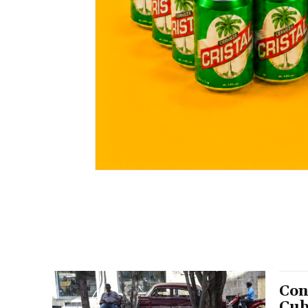
Con
Cub