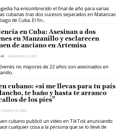
agedia ha ensombrecido el final de año para varias
ias cubanas tras dos sucesos separados en Matanzas
iago de Cuba. El fin...
lencia en Cuba: Asesinan a dos
enes en Manzanillo y esclarecen
men de anciano en Artemisa
 A.
-
Noviembre 2, 2023
nillo.
en cubano: «si me llevas para tu país
plancho, te baño y hasta te arranco
callos de los pies”
Octubre 24, 2023
ven cubano publicó un video en TikTok anunciando
ace cualquier cosa a la persona que se lo llevé de