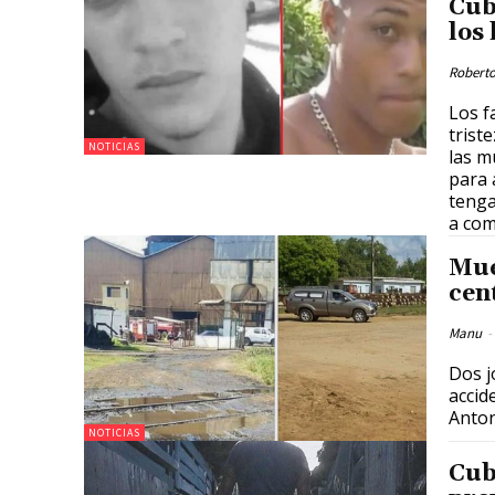
Cub
los
Roberto
Los f
trist
NOTICIAS
las m
para 
tenga
a com
Mue
cen
Manu
-
Dos j
accid
Anton
NOTICIAS
Cub