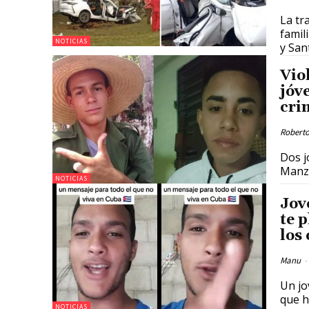
La tr
famil
NOTICIAS
y Sant
Vio
jóv
cri
Roberto
Dos jóvenes no mayores de 22 años son asesinados en
Manza
NOTICIAS
Jov
te 
los 
Manu
-
Un jo
que h
NOTICIAS