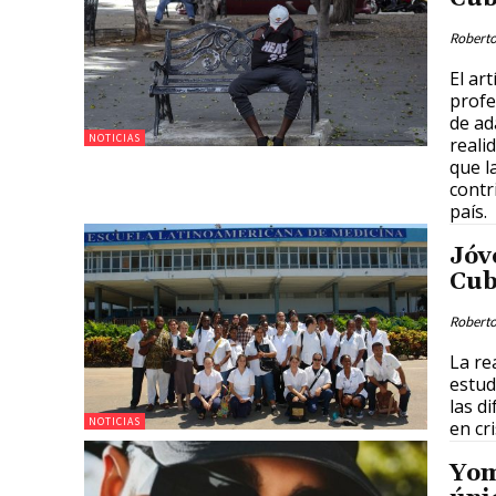
Roberto
El ar
profe
de ad
NOTICIAS
reali
que l
contr
país.
Jóv
Cub
Roberto
La re
estud
las d
NOTICIAS
en cri
Yom