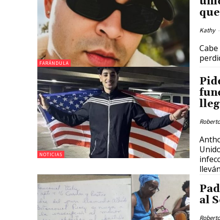
úni
que
Kathy
-
Cabe 
perdi
FARÁNDULA
Pid
fun
lle
Roberto
Antho
Unido
NOTICIAS
infec
llevá
Pad
al S
Roberto