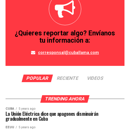
¿Quieres reportar algo? Envíanos
tu información a:
corresponsal@cuballama.com
POPULAR
RECIENTE
VIDEOS
TRENDING AHORA
CUBA
5 years ago
La Unión Eléctrica dice que apagones disminuirán
gradualmente en Cuba
EEUU
5 years ago