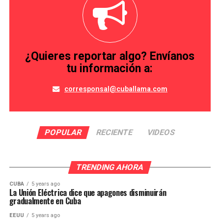
¿Quieres reportar algo? Envíanos
tu información a:
corresponsal@cuballama.com
POPULAR
RECIENTE
VIDEOS
TRENDING AHORA
CUBA
5 years ago
La Unión Eléctrica dice que apagones disminuirán
gradualmente en Cuba
EEUU
5 years ago