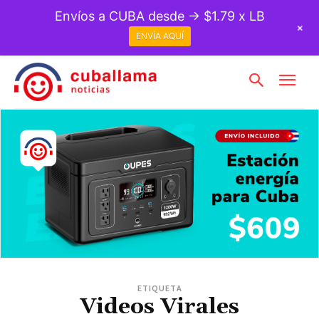
Envíos a CUBA desde → $1.79 x LB
+
ENVÍA AQUÍ
ETIQUETA
Videos Virales