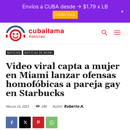
Envíos a CUBA desde → $1.79 x LB
+
ENVÍA AQUÍ
NOTICIAS
NOTICIAS DE MIAMI
Video viral capta a mujer
en Miami lanzar ofensas
homofóbicas a pareja gay
en Starbucks
Autor:
Roberto A.
Marzo 14, 2023
248