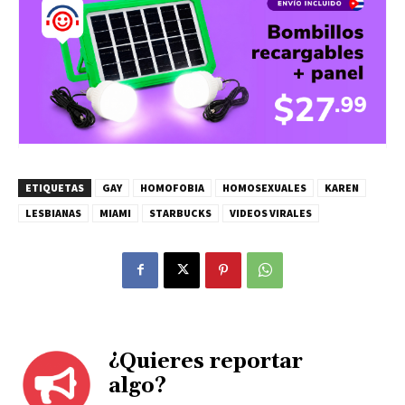
ETIQUETAS
GAY
HOMOFOBIA
HOMOSEXUALES
KAREN
LESBIANAS
MIAMI
STARBUCKS
VIDEOS VIRALES
¿Quieres reportar
algo?