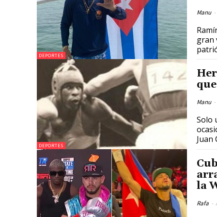
Manu
-
Ramír
gran 
patri
DEPORTES
Her
que
Manu
-
Solo 
ocasi
Juan 
DEPORTES
Cub
arr
la 
Rafa
-