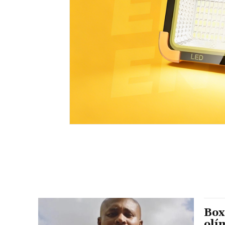
Box
olí