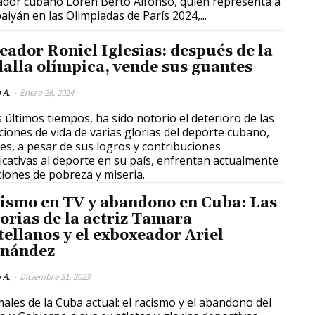
dor cubano Loren Berto Alfonso, quien representa a
aiyán en las Olimpiadas de París 2024,...
eador Roniel Iglesias: después de la
alla olímpica, vende sus guantes
 A.
-
Enero 26, 2024
s últimos tiempos, ha sido notorio el deterioro de las
ciones de vida de varias glorias del deporte cubano,
es, a pesar de sus logros y contribuciones
ficativas al deporte en su país, enfrentan actualmente
ciones de pobreza y miseria.
ismo en TV y abandono en Cuba: Las
torias de la actriz Tamara
tellanos y el exboxeador Ariel
nández
 A.
-
Diciembre 31, 2023
ales de la Cuba actual: el racismo y el abandono del