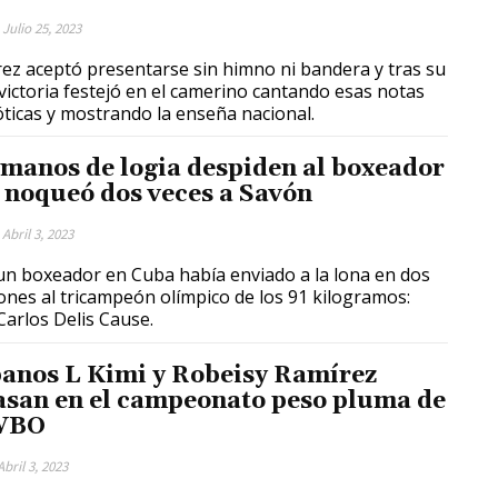
Julio 25, 2023
ez aceptó presentarse sin himno ni bandera y tras su
victoria festejó en el camerino cantando esas notas
óticas y mostrando la enseña nacional.
manos de logia despiden al boxeador
 noqueó dos veces a Savón
Abril 3, 2023
un boxeador en Cuba había enviado a la lona en dos
ones al tricampeón olímpico de los 91 kilogramos:
Carlos Delis Cause.
anos L Kimi y Robeisy Ramírez
asan en el campeonato peso pluma de
WBO
Abril 3, 2023