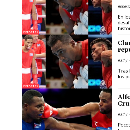
Roberto
En lo
desaf
histo
DEPORTES
Cla
rep
Kathy
-
Tras la der
los p
DEPORTES
Alf
Cru
Kathy
-
Pocos