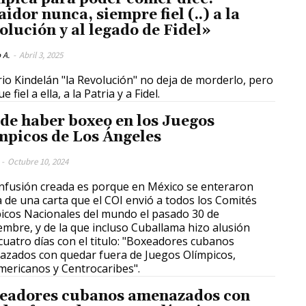
idor nunca, siempre fiel (..) a la
olución y al legado de Fidel»
 A.
-
Abril 3, 2025
io Kindelán "la Revolución" no deja de morderlo, pero
ue fiel a ella, a la Patria y a Fidel.
de haber boxeo en los Juegos
mpicos de Los Ángeles
-
Octubre 10, 2024
nfusión creada es porque en México se enteraron
 de una carta que el COI envió a todos los Comités
icos Nacionales del mundo el pasado 30 de
embre, y de la que incluso Cuballama hizo alusión
cuatro días con el titulo: "Boxeadores cubanos
zados con quedar fuera de Juegos Olímpicos,
ericanos y Centrocaribes".
eadores cubanos amenazados con