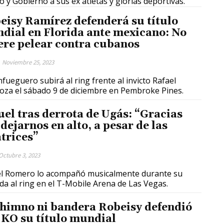
o y Gobierno a sus ex atletas y glorias deportivas.
eisy Ramírez defenderá su título
dial en Florida ante mexicano: No
ere pelear contra cubanos
Noviembre 25, 2023
enfueguero subirá al ring frente al invicto Rafael
oza el sábado 9 de diciembre en Pembroke Pines.
uel tras derrota de Ugás: “Gracias
dejarnos en alto, a pesar de las
atrices”
Octubre 3, 2023
l Romero lo acompañó musicalmente durante su
da al ring en el T-Mobile Arena de Las Vegas.
 himno ni bandera Robeisy defendió
 KO su título mundial