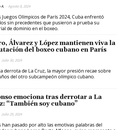
 A.
-
Agosto 8, 2024
s Juegos Olímpicos de París 2024, Cuba enfrentó
íos sin precedentes que pusieron a prueba su
rial de dominio en el boxeo.
ro, Álvarez y López mantienen viva la
utación del boxeo cubano en París
Julio 30, 2024
rota de La Cruz, la mayor presión recae sobre
uños del otro subcampeón olímpico cubano.
onso emociona tras derrotar a La
z: “También soy cubano”
Julio 29, 2024
 han pasado por alto las emotivas palabras del