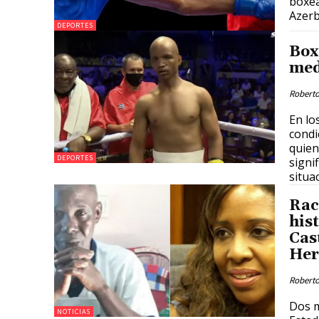
boxea
Azerb
DEPORTES
Box
med
Roberto
En lo
condi
quien
DEPORTES
signi
situa
Rac
his
Cas
Her
Roberto
Dos m
NOTICIAS