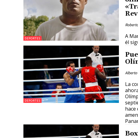
«Tra
Rev
Roberto
A Mar
DEPORTES
él sig
Pue
Olí
Alberto
La co
ahora
Olímp
DEPORTES
septi
hace 
amena
Panam
Box