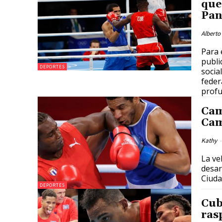
que
Pan
Alberto
Para 
publi
DEPORTES
socia
feder
prof
Cam
Cam
Kathy
-
La ve
desar
Ciuda
DEPORTES
Cub
ras