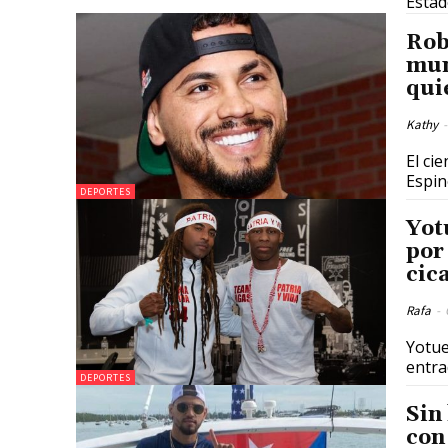
Estad
Rob
mun
qui
Kathy
-
El ci
Espin
DEPORTES
Yot
por 
cic
Rafa
-
Yotue
entra
DEPORTES
Sin
con