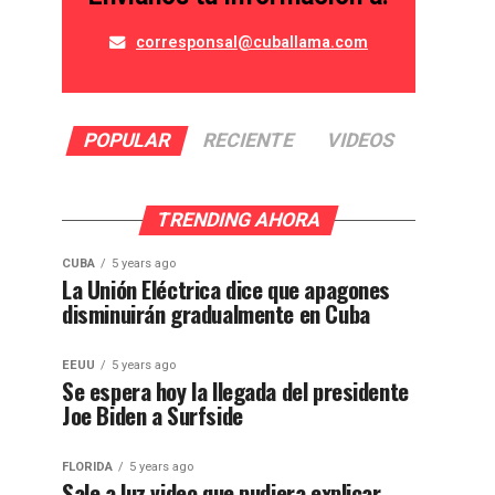
corresponsal@cuballama.com
POPULAR
RECIENTE
VIDEOS
TRENDING AHORA
CUBA
5 years ago
La Unión Eléctrica dice que apagones
disminuirán gradualmente en Cuba
EEUU
5 years ago
Se espera hoy la llegada del presidente
Joe Biden a Surfside
FLORIDA
5 years ago
Sale a luz video que pudiera explicar