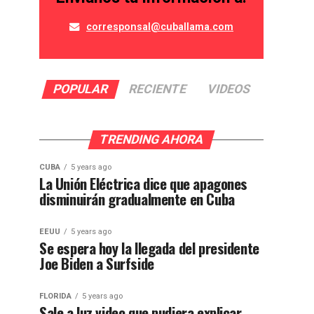
corresponsal@cuballama.com
POPULAR
RECIENTE
VIDEOS
TRENDING AHORA
CUBA
5 years ago
La Unión Eléctrica dice que apagones
disminuirán gradualmente en Cuba
EEUU
5 years ago
Se espera hoy la llegada del presidente
Joe Biden a Surfside
FLORIDA
5 years ago
Sale a luz video que pudiera explicar