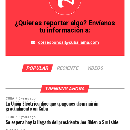
¿Quieres reportar algo? Envíanos
tu información a:
corresponsal@cuballama.com
POPULAR
RECIENTE
VIDEOS
TRENDING AHORA
CUBA
5 years ago
La Unión Eléctrica dice que apagones disminuirán
gradualmente en Cuba
EEUU
5 years ago
Se espera hoy la llegada del presidente Joe Biden a Surfside