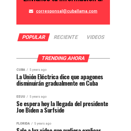
corresponsal@cuballama.com
POPULAR
RECIENTE
VIDEOS
TRENDING AHORA
CUBA
5 years ago
La Unión Eléctrica dice que apagones
disminuirán gradualmente en Cuba
EEUU
5 years ago
Se espera hoy la llegada del presidente
Joe Biden a Surfside
FLORIDA
5 years ago
Sale a luz video que pudiera explicar