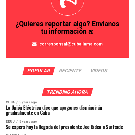
¿Quieres reportar algo? Envíanos
tu información a:
corresponsal@cuballama.com
POPULAR
RECIENTE
VIDEOS
TRENDING AHORA
CUBA
5 years ago
La Unión Eléctrica dice que apagones disminuirán
gradualmente en Cuba
EEUU
5 years ago
Se espera hoy la llegada del presidente Joe Biden a Surfside