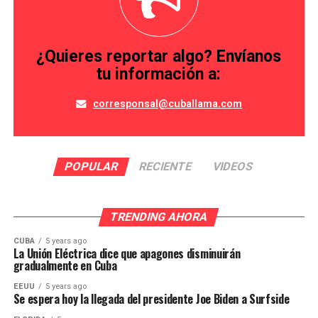
¿Quieres reportar algo? Envíanos
tu información a:
corresponsal@cuballama.com
POPULAR
RECIENTE
VIDEOS
TRENDING AHORA
CUBA
5 years ago
La Unión Eléctrica dice que apagones disminuirán
gradualmente en Cuba
EEUU
5 years ago
Se espera hoy la llegada del presidente Joe Biden a Surfside