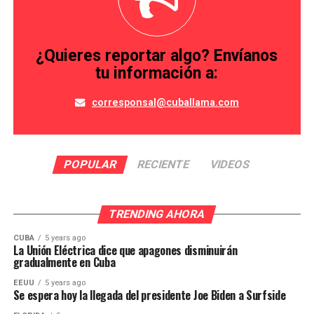
¿Quieres reportar algo? Envíanos
tu información a:
corresponsal@cuballama.com
POPULAR
RECIENTE
VIDEOS
TRENDING AHORA
CUBA
5 years ago
La Unión Eléctrica dice que apagones disminuirán
gradualmente en Cuba
EEUU
5 years ago
Se espera hoy la llegada del presidente Joe Biden a Surfside