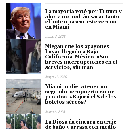
La mayoría votó por Trump y
ahora no podrán sacar tanto
el bote a pasear este verano
en Miami
Junio 8, 2026
Niegan que los apagones
hayan llegado a Baja
California, México. «Son
breves interrupciones en el
servicio», afirman
Mayo 17, 2026
Miami pudiera tener un
segundo aeropuerto «muy
pronto». ¿Bajará el $ de los
boletos aéreos?
Mayo 3, 2026
La Diosa da cintura en traje
de baño y arrasa con medio