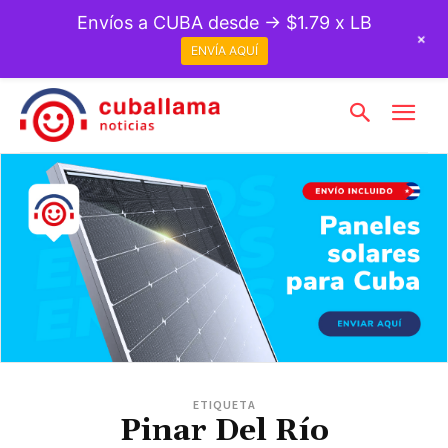
Envíos a CUBA desde → $1.79 x LB
+
ENVÍA AQUÍ
ETIQUETA
Pinar Del Río