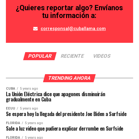
¿Quieres reportar algo? Envíanos
tu información a:
corresponsal@cuballama.com
POPULAR
RECIENTE
VIDEOS
TRENDING AHORA
CUBA
5 years ago
La Unión Eléctrica dice que apagones disminuirán
gradualmente en Cuba
EEUU
5 years ago
Se espera hoy la llegada del presidente Joe Biden a Surfside
FLORIDA
5 years ago
Sale a luz video que pudiera explicar derrumbe en Surfside
FLORIDA
5 years ago