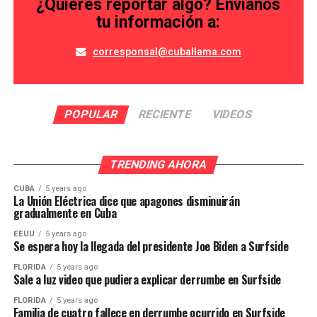
¿Quieres reportar algo? Envíanos
tu información a:
corresponsal@cuballama.com
POPULAR
RECIENTE
VIDEOS
TRENDING AHORA
CUBA
5 years ago
La Unión Eléctrica dice que apagones disminuirán
gradualmente en Cuba
EEUU
5 years ago
Se espera hoy la llegada del presidente Joe Biden a Surfside
FLORIDA
5 years ago
Sale a luz video que pudiera explicar derrumbe en Surfside
FLORIDA
5 years ago
Familia de cuatro fallece en derrumbe ocurrido en Surfside