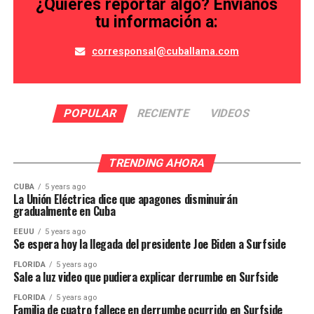
¿Quieres reportar algo? Envíanos
tu información a:
corresponsal@cuballama.com
POPULAR
RECIENTE
VIDEOS
TRENDING AHORA
CUBA
5 years ago
La Unión Eléctrica dice que apagones disminuirán
gradualmente en Cuba
EEUU
5 years ago
Se espera hoy la llegada del presidente Joe Biden a Surfside
FLORIDA
5 years ago
Sale a luz video que pudiera explicar derrumbe en Surfside
FLORIDA
5 years ago
Familia de cuatro fallece en derrumbe ocurrido en Surfside