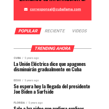
corresponsal@cuballama.com
POPULAR
RECIENTE
VIDEOS
TRENDING AHORA
CUBA
5 years ago
La Unión Eléctrica dice que apagones
disminuirán gradualmente en Cuba
EEUU
5 years ago
Se espera hoy la llegada del presidente
Joe Biden a Surfside
FLORIDA
5 years ago
Sale a luz video que pudiera explicar