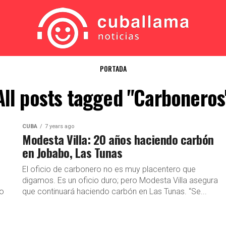
PORTADA
All posts tagged "Carboneros
CUBA
7 years ago
Modesta Villa: 20 años haciendo carbón
en Jobabo, Las Tunas
El oficio de carbonero no es muy placentero que
digamos. Es un oficio duro; pero Modesta Villa asegura
lo
que continuará haciendo carbón en Las Tunas. “Se...