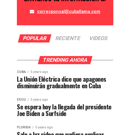
corresponsal@cuballama.com
POPULAR
RECIENTE
VIDEOS
TRENDING AHORA
CUBA
5 years ago
La Unión Eléctrica dice que apagones
disminuirán gradualmente en Cuba
EEUU
5 years ago
Se espera hoy la llegada del presidente
Joe Biden a Surfside
FLORIDA
5 years ago
Sale a luz video que pudiera explicar