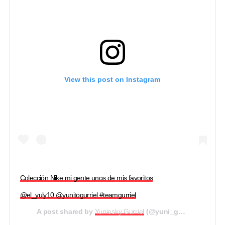
View this post on Instagram
Colección Nike mi gente unos de mis favoritos
@el_yuly10 @yunitogurriel #teamgurriel
A post shared by
Yuniesky Gurriel
(@yuni_gurriel51) on
No