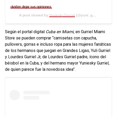
olviden dejar sus opiniones.
A post shared by
Yuniesky Gurriel
(@yuni_gurriel51) on
Oc
Según el portal digital
Cuba en Miami
, en Gurriel Miami
Store se pueden comprar “camisetas con capucha,
pullovers, gorras e incluso ropa para las mujeres fanáticas
de los hermanos que juegan en Grandes Ligas, Yuli Gurriel
y Lourdes Gurriel Jr, de Lourdes Gurriel padre, ícono del
béisbol en la Cuba, y del hermano mayor Yuniesky Gurriel,
de quien parece fue la novedosa idea”.