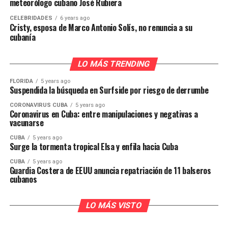
meteorólogo cubano José Rubiera
CELEBRIDADES
6 years ago
Cristy, esposa de Marco Antonio Solís, no renuncia a su
cubanía
LO MÁS TRENDING
FLORIDA
5 years ago
Suspendida la búsqueda en Surfside por riesgo de derrumbe
CORONAVIRUS CUBA
5 years ago
Coronavirus en Cuba: entre manipulaciones y negativas a
vacunarse
CUBA
5 years ago
Surge la tormenta tropical Elsa y enfila hacia Cuba
CUBA
5 years ago
Guardia Costera de EEUU anuncia repatriación de 11 balseros
cubanos
LO MÁS VISTO