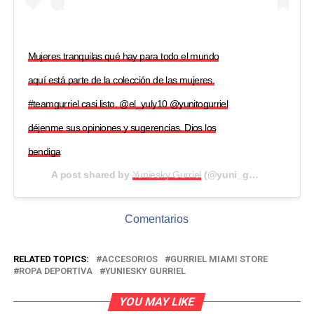
Mujeres tranquilas qué hay para todo el mundo
aquí está parte de la colección de las mujeres.
#teamgurriel casi listo. @el_yuly10 @yunitogurriel
déjenme sus opiniones y sugerencias. Dios los
bendiga
A post shared by
Yuniesky Gurriel
(@yuni_gurriel51) on
Oc
Comentarios
RELATED TOPICS:
ACCESORIOS
GURRIEL MIAMI STORE
ROPA DEPORTIVA
YUNIESKY GURRIEL
YOU MAY LIKE