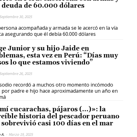
 deuda de 60.000 dólares
Septiembre 30, 2025
ersona acompañada y armada se le acercó en la vía
ca asegurando que él debía 60.000 dólares
ge Junior y su hijo Jaide en
blemas, esta vez en Perú: “Días muy
sos lo que estamos viviendo”
Septiembre 26, 2025
isodio recordó a muchos otro momento incómodo
o por padre e hijo hace aproximadamente un año en
má
mí cucarachas, pájaros (…)»: la
reíble historia del pescador peruano
 sobrevivió casi 100 días en el mar
 A.
-
Marzo 19, 2025