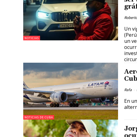
grá
Roberto
Un vi
(Perú
NOTICIAS
un ve
ocurr
inves
circu
Aer
Cub
Rafa
-
En un
alter
NOTICIAS DE CUBA
Jor
ocu