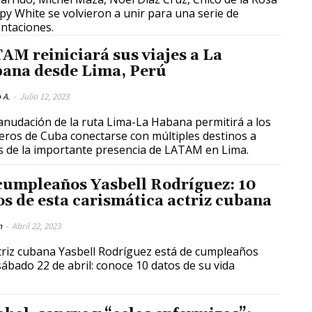
py White se volvieron a unir para una serie de
ntaciones.
AM reiniciará sus viajes a La
ana desde Lima, Perú
 A.
-
Julio 12, 2023
anudación de la ruta Lima-La Habana permitirá a los
eros de Cuba conectarse con múltiples destinos a
s de la importante presencia de LATAM en Lima.
cumpleaños Yasbell Rodríguez: 10
os de esta carismática actriz cubana
n
-
Abril 22, 2023
triz cubana Yasbell Rodríguez está de cumpleaños
este sábado 22 de abril: conoce 10 datos de su vida