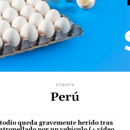
ETIQUETA
Perú
todio queda gravemente herido tras
 atropellado por un vehículo (+ video