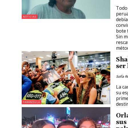
Todo 
perua
NOTICIAS
debía
convi
bote 
Sin m
resca
métod
Sha
ser
Sofía R
La ca
su es
prime
FARÁNDULA
desti
Orl
sus