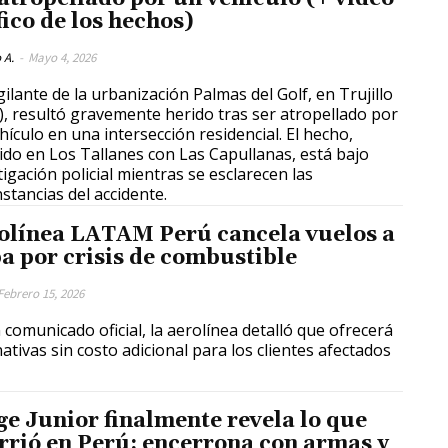
fico de los hechos)
 A.
-
Mayo 4, 2026
gilante de la urbanización Palmas del Golf, en Trujillo
), resultó gravemente herido tras ser atropellado por
hículo en una intersección residencial. El hecho,
ido en Los Tallanes con Las Capullanas, está bajo
tigación policial mientras se esclarecen las
nstancias del accidente.
olínea LATAM Perú cancela vuelos a
a por crisis de combustible
Febrero 15, 2026
 comunicado oficial, la aerolínea detalló que ofrecerá
nativas sin costo adicional para los clientes afectados
ge Junior finalmente revela lo que
rrió en Perú: encerrona con armas y