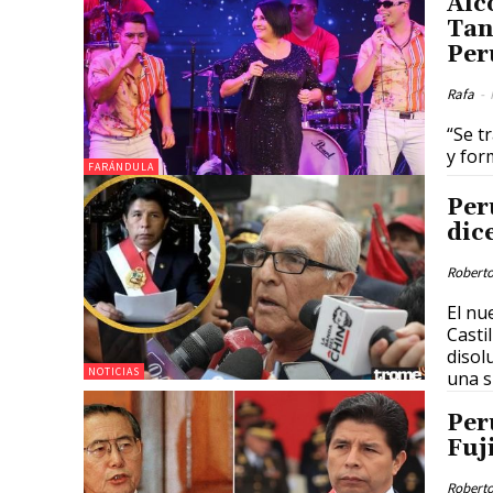
Alc
Tan
Per
Rafa
-
“Se t
y for
FARÁNDULA
Per
dic
Roberto
El nu
Castillo, aseguró que, antes de da
disol
NOTICIAS
una s
Per
Fuj
Roberto