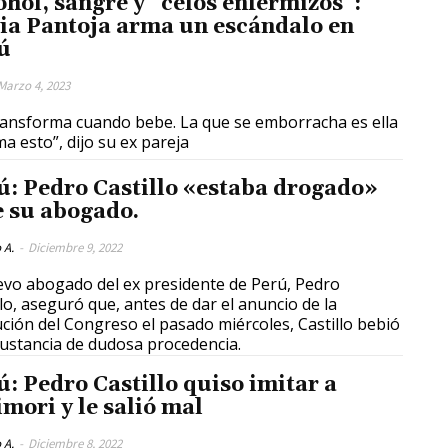
ohol, sangre y “celos enfermizos”:
ia Pantoja arma un escándalo en
ú
Marzo 4, 2023
ransforma cuando bebe. La que se emborracha es ella
ma esto”, dijo su ex pareja
ú: Pedro Castillo «estaba drogado»
e su abogado.
 A.
-
Diciembre 9, 2022
evo abogado del ex presidente de Perú, Pedro
r el anuncio de la
ución del Congreso el pasado miércoles, Castillo bebió
ustancia de dudosa procedencia.
ú: Pedro Castillo quiso imitar a
imori y le salió mal
 A.
-
Diciembre 8, 2022