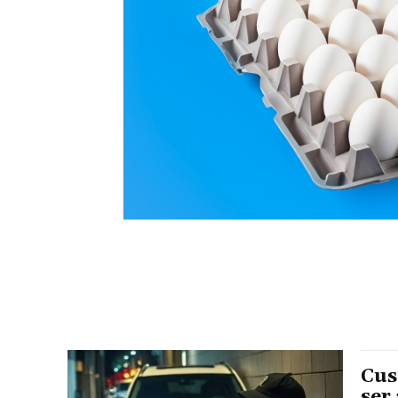
Cus
ser