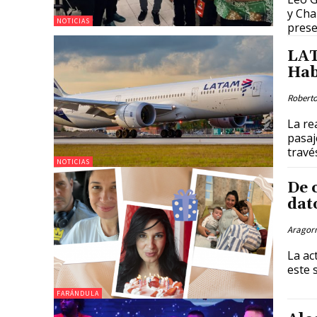
y Cha
NOTICIAS
prese
LAT
Hab
Roberto
La re
pasaj
travé
NOTICIAS
De 
dat
Aragor
La ac
FARÁNDULA