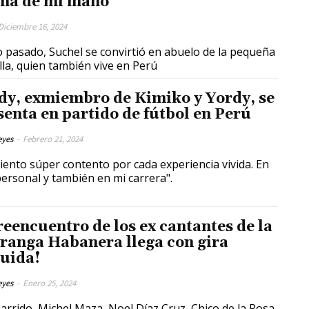
ma de mi mano”
Diciembre 16, 2024
o pasado, Suchel se convirtió en abuelo de la pequeña
lla, quien también vive en Perú
dy, exmiembro de Kimiko y Yordy, se
senta en partido de fútbol en Perú
eyes
-
Febrero 21, 2024
iento súper contento por cada experiencia vivida. En
personal y también en mi carrera".
 reencuentro de los ex cantantes de la
ranga Habanera llega con gira
luida!
eyes
-
Enero 25, 2024
arrido, Michel Maza, Noel Díaz Cruz, Chico de la Rosa