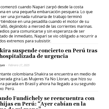
comenzó cuando Napari zarpó desde la costa
na en una pequeña embarcación pesquera. Lo que
 ser una jornada rutinaria de trabajo terminó
rtiéndose en una pesadilla cuando el motor de su
falló, dejándolo a merced de las corrientes marinas.
edios para comunicarse y sin esperanza de ser
tado de inmediato, Napari se vio obligado a recurrir a
os extremos para subsistir.
kira suspende concierto en Perú tras
 hospitalizada de urgencia
eyes
-
Febrero 17, 2025
ntante colombiana Shakira se encuentra en medio de
perada gira Las Mujeres Ya No Lloran, que hizo su
ra parada en Brasil y ahora ha llegado a su segundo
no: Perú.
ando Fundichely se reencuentra con
 hijas en Perú: “Ayer cabían en la