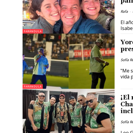
pal
Rafa
-
El añ
Isabe
FARÁNDULA
Yor
pre
Sofía R
"Me s
vida 
FARÁNDULA
¡El
Cha
inc
Sofía R
Leo G