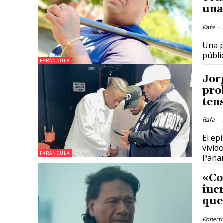
una
Rafa
-
Una p
públi
FARÁNDULA
Jor
pro
ten
Rafa
-
El ep
vivid
FARÁNDULA
Pana
«Co
inc
que
Roberto