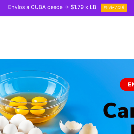
Envíos a CUBA desde → $1.79 x LB
ENVÍA AQUÍ