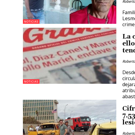
Roberto
Famil
Lesme
NOTICIAS
crime
La c
ell
ten
Roberto
Desde
circu
NOTICIAS
dejar
atrib
abast
Cif
7.53
les
Roberto