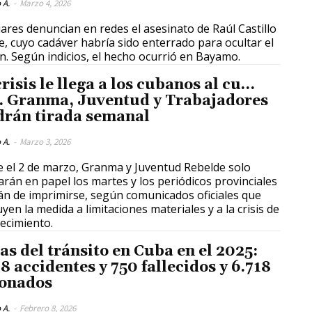
 A.
-
Marzo 4, 2026
iares denuncian en redes el asesinato de Raúl Castillo
, cuyo cadáver habría sido enterrado para ocultar el
n. Según indicios, el hecho ocurrió en Bayamo.
risis le llega a los cubanos al cu…
o. Granma, Juventud y Trabajadores
drán tirada semanal
 A.
-
Marzo 3, 2026
 el 2 de marzo, Granma y Juventud Rebelde solo
larán en papel los martes y los periódicos provinciales
án de imprimirse, según comunicados oficiales que
uyen la medida a limitaciones materiales y a la crisis de
ecimiento.
ras del tránsito en Cuba en el 2025:
8 accidentes y 750 fallecidos y 6.718
ionados
 A.
-
Febrero 8, 2026