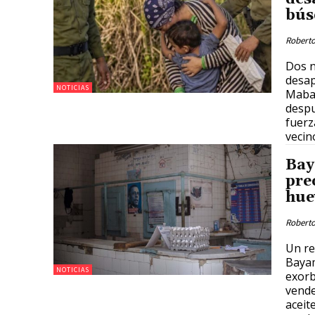
bús
Roberto
Dos n
desap
NOTICIAS
Mabay
despu
fuerz
vecin
Bay
pre
hue
Roberto
Un re
Bayam
NOTICIAS
exorb
vende
aceit