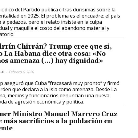
riódico del Partido publica cifras durísimas sobre la
entalidad en 2025. El problema es el encuadre: el país
e a pedazos, pero el relato insiste en la culpa
idual y maquilla el costo del abandono material y
atorio.
irrín Chirrán? Trump cree que sí,
o La Habana dice otra cosa: «No
os amenaza (…) hay dignidad»
 A.
-
Febrero 6, 2026
 aseguró que Cuba “fracasará muy pronto” y firmó
rden que declara a la Isla como amenaza. Desde La
a, medios y funcionarios denuncian una nueva
ada de agresión económica y política.
mer Ministro Manuel Marrero Cruz
e más sacrificios a la población en
ente