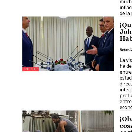
mucho
infla
de la
¡Qu
Joh
Ha
Roberto
La vis
ha de
NOTICIAS
entre
estad
direc
inter
profu
entre
econó
¡Ol
cos