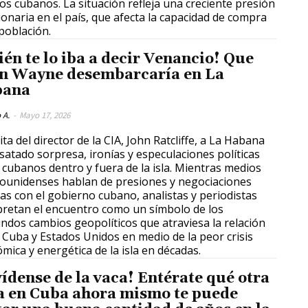
s cubanos. La situación refleja una creciente presión
cionaria en el país, que afecta la capacidad de compra
 población.
ién te lo iba a decir Venancio! Que
n Wayne desembarcaría en La
bana
 A.
-
Mayo 17, 2026
ita del director de la CIA, John Ratcliffe, a La Habana
satado sorpresa, ironías y especulaciones políticas
 cubanos dentro y fuera de la isla. Mientras medios
ounidenses hablan de presiones y negociaciones
tas con el gobierno cubano, analistas y periodistas
pretan el encuentro como un símbolo de los
ndos cambios geopolíticos que atraviesa la relación
 Cuba y Estados Unidos en medio de la peor crisis
mica y energética de la isla en décadas.
vídense de la vaca! Entérate qué otra
a en Cuba ahora mismo te puede