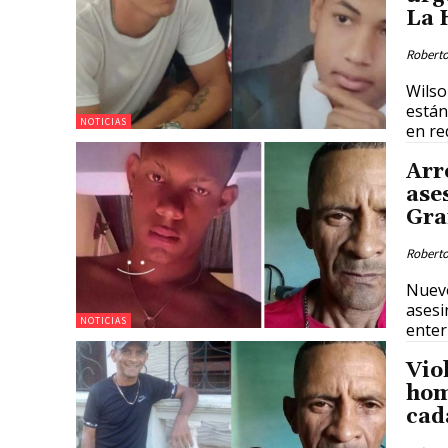
La 
Roberto
Wilso
están
NOTICIAS
en re
Arr
ase
Gr
Roberto
Nuevo
asesi
NOTICIAS
enter
Vio
hom
cad