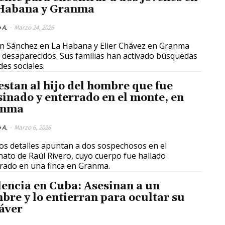
Habana y Granma
 A.
-
Marzo 24, 2026
n Sánchez en La Habana y Elier Chávez en Granma
 desaparecidos. Sus familias han activado búsquedas
des sociales.
estan al hijo del hombre que fue
sinado y enterrado en el monte, en
anma
 A.
-
Marzo 6, 2026
s detalles apuntan a dos sospechosos en el
nato de Raúl Rivero, cuyo cuerpo fue hallado
rado en una finca en Granma.
lencia en Cuba: Asesinan a un
bre y lo entierran para ocultar su
áver