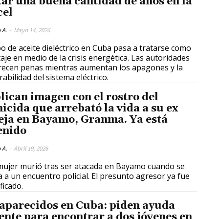
tar una buena cantidad de años en la
cel
 A.
-
Mayo 14, 2026
bo de aceite dieléctrico en Cuba pasa a tratarse como
aje en medio de la crisis energética. Las autoridades
ecen penas mientras aumentan los apagones y la
rabilidad del sistema eléctrico.
lican imagen con el rostro del
icida que arrebató la vida a su ex
eja en Bayamo, Granma. Ya está
enido
 A.
-
Abril 19, 2026
ujer murió tras ser atacada en Bayamo cuando se
ía a un encuentro policial. El presunto agresor ya fue
ficado.
aparecidos en Cuba: piden ayuda
ente para encontrar a dos jóvenes en