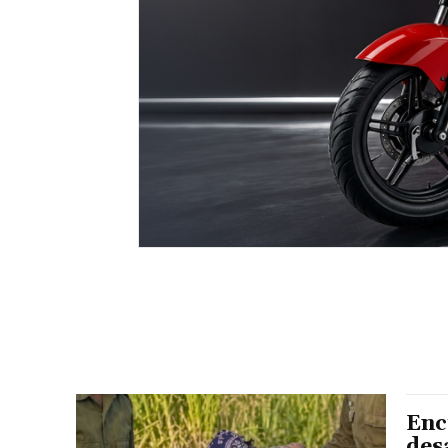
Enc
des