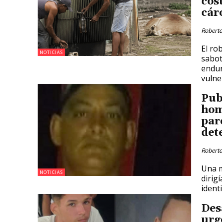
cos
cár
Roberto
El ro
NOTICIAS
sabot
endur
vulne
Pub
hom
par
det
Roberto
Una m
NOTICIAS
dirig
identi
Des
urg