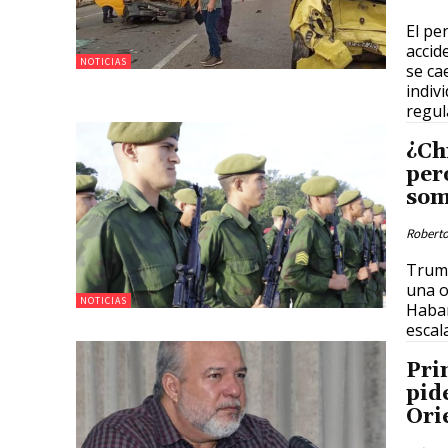
El pe
accid
NOTICIAS
se ca
indiv
regul
¿Ch
per
som
Roberto
Trump
una o
NOTICIAS
Haban
escal
Pri
pid
Ori