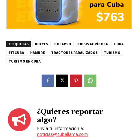
ETIQUETAS
BUEYES
COLAPSO
CRISIS AGRÍCOLA
CUBA
FITCUBA
HAMBRE
TRACTORES PARALIZADOS
TURISMO
TURISMO EN CUBA
¿Quieres reportar
algo?
Envía tu información a:
noticias@cuballama.com