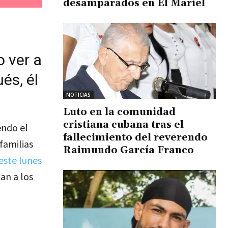
desamparados en El Mariel
o ver a
és, él
NOTICIAS
Luto en la comunidad
cristiana cubana tras el
endo el
fallecimiento del reverendo
familias
Raimundo García Franco
este lunes
an a los