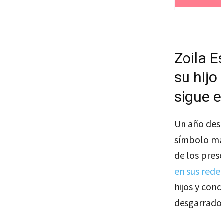
Zoila E
su hijo
sigue e
Un año desp
símbolo má
de los pres
en sus rede
hijos y con
desgarrado