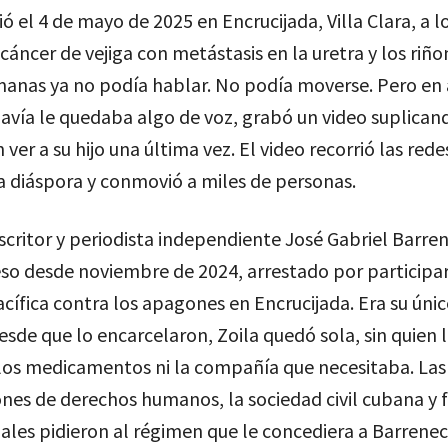
ió el 4 de mayo de 2025 en Encrucijada, Villa Clara, a l
cáncer de vejiga con metástasis en la uretra y los riño
anas ya no podía hablar. No podía moverse. Pero en a
vía le quedaba algo de voz, grabó un video suplican
ver a su hijo una última vez. El video recorrió las rede
a diáspora y conmovió a miles de personas.
 escritor y periodista independiente José Gabriel Barre
so desde noviembre de 2024, arrestado por participa
cífica contra los apagones en Encrucijada. Era su úni
esde que lo encarcelaron, Zoila quedó sola, sin quien l
 los medicamentos ni la compañía que necesitaba. Las
nes de derechos humanos, la sociedad civil cubana y f
ales pidieron al régimen que le concediera a Barrene