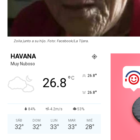
Zoila junto a su hijo. Foto: Facebook/La Tijera.
HAVANA
Muy Nuboso
°
26.8
°
C
26.8
°
26.8
84%
4.2m/s
53%
SÁB
DOM
LUN
MAR
MIÉ
32
°
32
°
33
°
33
°
28
°