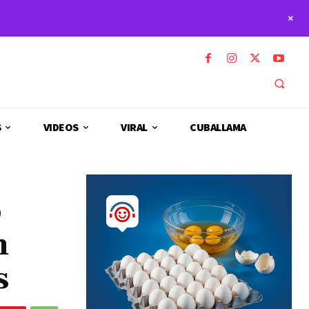
+
S
VIDEOS
VIRAL
CUBALLAMA
o
n
s