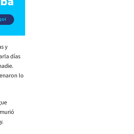
s y
arla días
nadie.
denaron lo
gue
 murió
y.