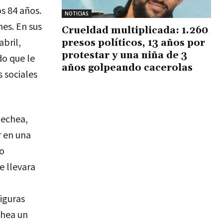
os 84 años.
NOTICIAS
nes. En sus
Crueldad multiplicada: 1.260
bril,
presos políticos, 13 años por
protestar y una niña de 3
do que le
años golpeando cacerolas
s sociales
nechea,
r en una
co
e llevara
iguras
chea un