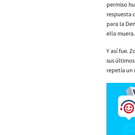
permiso hum
respuesta 
para la Dem
ella muera.
Y así fue. 
sus último
repetía un