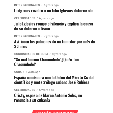
INTERNACIONALES
6 years ago
Imágenes revelan a un Julio Iglesias deteriorado
CELEBRIDADES
6 years ago
Julio Iglesias rompe el silencio y explica la causa
de su deterioro físico
INTERNACIONALES
7 years ago
Así lucen los pulmones de un fumador por más de
30 años
CURIOSIDADES DE CUBA
8 years ago
“Se mató como Chacumbele”¿Quién fue
Chacumbele?
CUBA
8 years ago
España condecora con la Orden del Mérito Civil al
científico y meteorólogo cubano José Rubiera
CELEBRIDADES
6 years ago
Cristy, esposa de Marco Antonio Solís, no
renuncia a su cubanía