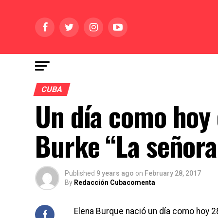
CUBA
Un día como hoy 
Burke “La señora
Published
9 years ago
on
February 28, 2017
By
Redacción Cubacomenta
Elena Burque nació un día como hoy 28