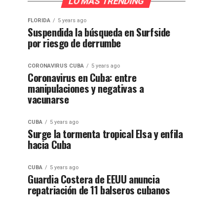
LO MÁS TRENDING
FLORIDA
5 years ago
Suspendida la búsqueda en Surfside
por riesgo de derrumbe
CORONAVIRUS CUBA
5 years ago
Coronavirus en Cuba: entre
manipulaciones y negativas a
vacunarse
CUBA
5 years ago
Surge la tormenta tropical Elsa y enfila
hacia Cuba
CUBA
5 years ago
Guardia Costera de EEUU anuncia
repatriación de 11 balseros cubanos