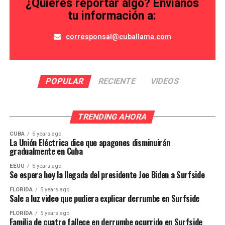
¿Quieres reportar algo? Envíanos
tu información a:
corresponsal@cuballama.com
POPULAR
RECIENTE
VIDEOS
TRENDING AHORA
CUBA
5 years ago
La Unión Eléctrica dice que apagones disminuirán
gradualmente en Cuba
EEUU
5 years ago
Se espera hoy la llegada del presidente Joe Biden a Surfside
FLORIDA
5 years ago
Sale a luz video que pudiera explicar derrumbe en Surfside
FLORIDA
5 years ago
Familia de cuatro fallece en derrumbe ocurrido en Surfside