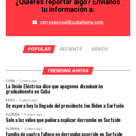
¿Quieres reportar algo? Envíanos
tu información a:
corresponsal@cuballama.com
POPULAR
RECIENTE
VIDEOS
TRENDING AHORA
CUBA
5 years ago
La Unión Eléctrica dice que apagones disminuirán
gradualmente en Cuba
EEUU
5 years ago
Se espera hoy la llegada del presidente Joe Biden a Surfside
FLORIDA
5 years ago
Sale a luz video que pudiera explicar derrumbe en Surfside
FLORIDA
5 years ago
Familia de cuatro fallece en derrumbe ocurrido en Surfside