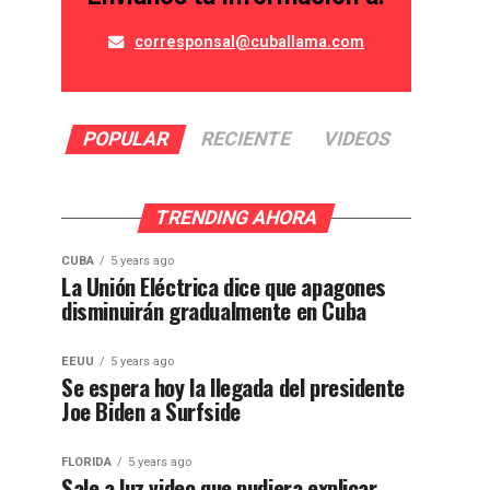
corresponsal@cuballama.com
POPULAR
RECIENTE
VIDEOS
TRENDING AHORA
CUBA
5 years ago
La Unión Eléctrica dice que apagones
disminuirán gradualmente en Cuba
EEUU
5 years ago
Se espera hoy la llegada del presidente
Joe Biden a Surfside
FLORIDA
5 years ago
Sale a luz video que pudiera explicar