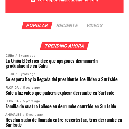
corresponsal@cuballama.com
POPULAR
RECIENTE
VIDEOS
TRENDING AHORA
CUBA
5 years ago
La Unión Eléctrica dice que apagones disminuirán
gradualmente en Cuba
EEUU
5 years ago
Se espera hoy la llegada del presidente Joe Biden a Surfside
FLORIDA
5 years ago
Sale a luz video que pudiera explicar derrumbe en Surfside
FLORIDA
5 years ago
Familia de cuatro fallece en derrumbe ocurrido en Surfside
ANIMALES
5 years ago
Revelan audio de llamada entre rescatistas, tras derrumbe en
Surfside