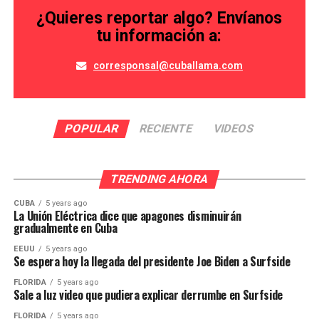
¿Quieres reportar algo? Envíanos
tu información a:
corresponsal@cuballama.com
POPULAR
RECIENTE
VIDEOS
TRENDING AHORA
CUBA
5 years ago
La Unión Eléctrica dice que apagones disminuirán
gradualmente en Cuba
EEUU
5 years ago
Se espera hoy la llegada del presidente Joe Biden a Surfside
FLORIDA
5 years ago
Sale a luz video que pudiera explicar derrumbe en Surfside
FLORIDA
5 years ago