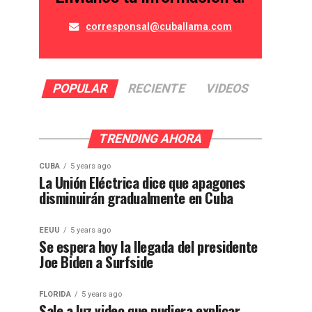
corresponsal@cuballama.com
POPULAR
RECIENTE
VIDEOS
TRENDING AHORA
CUBA
5 years ago
La Unión Eléctrica dice que apagones
disminuirán gradualmente en Cuba
EEUU
5 years ago
Se espera hoy la llegada del presidente
Joe Biden a Surfside
FLORIDA
5 years ago
Sale a luz video que pudiera explicar