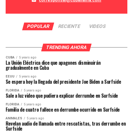
corresponsal@cuballama.com
POPULAR
RECIENTE
VIDEOS
TRENDING AHORA
CUBA
5 years ago
La Unión Eléctrica dice que apagones disminuirán
gradualmente en Cuba
EEUU
5 years ago
Se espera hoy la llegada del presidente Joe Biden a Surfside
FLORIDA
5 years ago
Sale a luz video que pudiera explicar derrumbe en Surfside
FLORIDA
5 years ago
Familia de cuatro fallece en derrumbe ocurrido en Surfside
ANIMALES
5 years ago
Revelan audio de llamada entre rescatistas, tras derrumbe en
Surfside