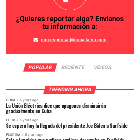
¿Quieres reportar algo? Envíanos
tu información a:
corresponsal@cuballama.com
POPULAR
RECIENTE
VIDEOS
TRENDING AHORA
CUBA
5 years ago
La Unión Eléctrica dice que apagones disminuirán
gradualmente en Cuba
EEUU
5 years ago
Se espera hoy la llegada del presidente Joe Biden a Surfside
FLORIDA
5 years ago