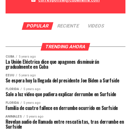
corresponsal@cuballama.com
POPULAR
RECIENTE
VIDEOS
TRENDING AHORA
CUBA
5 years ago
La Unión Eléctrica dice que apagones disminuirán
gradualmente en Cuba
EEUU
5 years ago
Se espera hoy la llegada del presidente Joe Biden a Surfside
FLORIDA
5 years ago
Sale a luz video que pudiera explicar derrumbe en Surfside
FLORIDA
5 years ago
Familia de cuatro fallece en derrumbe ocurrido en Surfside
ANIMALES
5 years ago
Revelan audio de llamada entre rescatistas, tras derrumbe en
Surfside