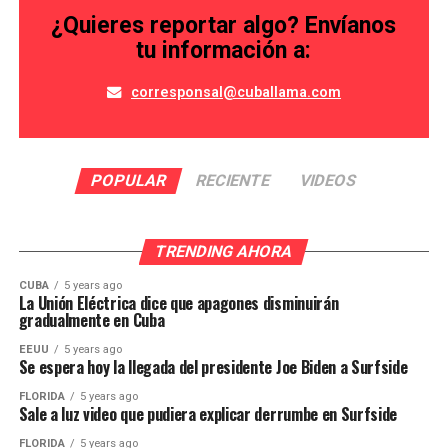
¿Quieres reportar algo? Envíanos
tu información a:
corresponsal@cuballama.com
POPULAR
RECIENTE
VIDEOS
TRENDING AHORA
CUBA
5 years ago
La Unión Eléctrica dice que apagones disminuirán
gradualmente en Cuba
EEUU
5 years ago
Se espera hoy la llegada del presidente Joe Biden a Surfside
FLORIDA
5 years ago
Sale a luz video que pudiera explicar derrumbe en Surfside
FLORIDA
5 years ago