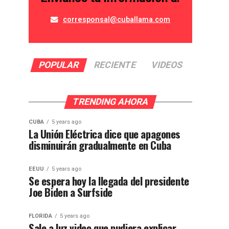
corresponsal@cuballama.com
POPULAR
RECIENTE
VIDEOS
TRENDING AHORA
CUBA
5 years ago
La Unión Eléctrica dice que apagones
disminuirán gradualmente en Cuba
EEUU
5 years ago
Se espera hoy la llegada del presidente
Joe Biden a Surfside
FLORIDA
5 years ago
Sale a luz video que pudiera explicar