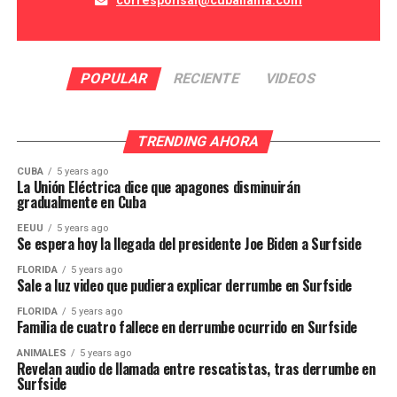
corresponsal@cuballama.com
POPULAR
RECIENTE
VIDEOS
TRENDING AHORA
CUBA
5 years ago
La Unión Eléctrica dice que apagones disminuirán
gradualmente en Cuba
EEUU
5 years ago
Se espera hoy la llegada del presidente Joe Biden a Surfside
FLORIDA
5 years ago
Sale a luz video que pudiera explicar derrumbe en Surfside
FLORIDA
5 years ago
Familia de cuatro fallece en derrumbe ocurrido en Surfside
ANIMALES
5 years ago
Revelan audio de llamada entre rescatistas, tras derrumbe en
Surfside