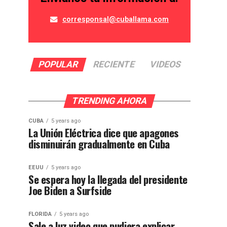
corresponsal@cuballama.com
POPULAR
RECIENTE
VIDEOS
TRENDING AHORA
CUBA
5 years ago
La Unión Eléctrica dice que apagones
disminuirán gradualmente en Cuba
EEUU
5 years ago
Se espera hoy la llegada del presidente
Joe Biden a Surfside
FLORIDA
5 years ago
Sale a luz video que pudiera explicar