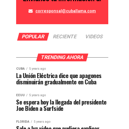
corresponsal@cuballama.com
POPULAR
RECIENTE
VIDEOS
TRENDING AHORA
CUBA
5 years ago
La Unión Eléctrica dice que apagones
disminuirán gradualmente en Cuba
EEUU
5 years ago
Se espera hoy la llegada del presidente
Joe Biden a Surfside
FLORIDA
5 years ago
Sale a luz video que pudiera explicar