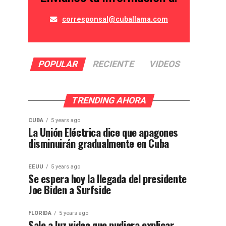
corresponsal@cuballama.com
POPULAR
RECIENTE
VIDEOS
TRENDING AHORA
CUBA
5 years ago
La Unión Eléctrica dice que apagones
disminuirán gradualmente en Cuba
EEUU
5 years ago
Se espera hoy la llegada del presidente
Joe Biden a Surfside
FLORIDA
5 years ago
Sale a luz video que pudiera explicar