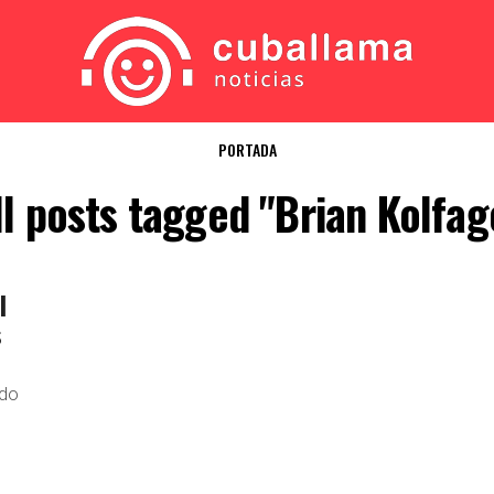
PORTADA
ll posts tagged "Brian Kolfag
l
s
ado