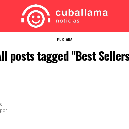
PORTADA
ll posts tagged "Best Seller
ic
 por