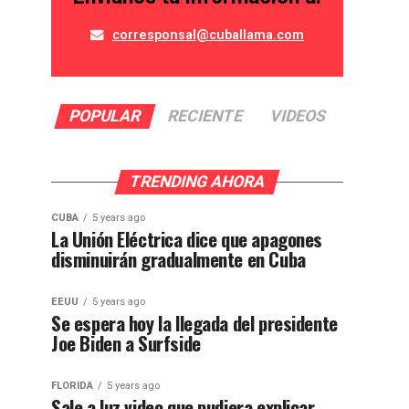
corresponsal@cuballama.com
POPULAR
RECIENTE
VIDEOS
TRENDING AHORA
CUBA
5 years ago
La Unión Eléctrica dice que apagones
disminuirán gradualmente en Cuba
EEUU
5 years ago
Se espera hoy la llegada del presidente
Joe Biden a Surfside
FLORIDA
5 years ago
Sale a luz video que pudiera explicar