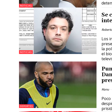
deten
NOTICIAS
Se 
int
Roberto
Los i
prese
la po
NOTICIAS
el bi
telev
Pum
Dan
pre
Manu
-
Poco 
despi
DEPORTES
prisi