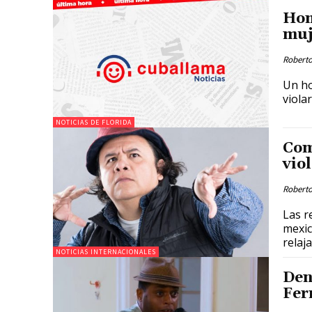
Hom
muj
Roberto
Un ho
viola
NOTICIAS DE FLORIDA
Com
vio
Roberto
Las r
mexic
relaja
NOTICIAS INTERNACIONALES
Den
Fer