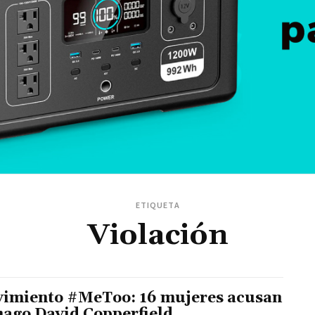
ETIQUETA
Violación
imiento #MeToo: 16 mujeres acusan
mago David Copperfield