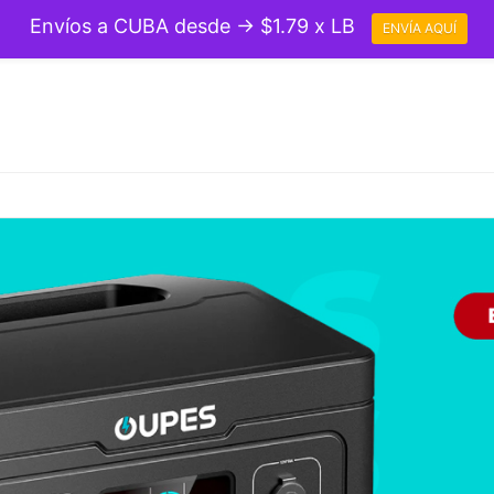
Envíos a CUBA desde → $1.79 x LB
ENVÍA AQUÍ