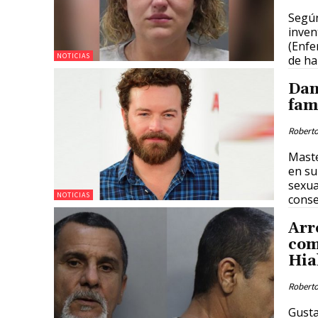
Según
inven
(Enfe
NOTICIAS
de ha
Dan
fam
Roberto
Maste
en su
sexua
NOTICIAS
cons
Arr
com
Hia
Roberto
Gusta