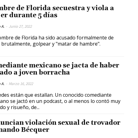
bre de Florida secuestra y viola a
er durante 5 días
 A.
-
Junio 27, 2022
mbre de Florida ha sido acusado formalmente de
r brutalmente, golpear y "matar de hambre".
ediante mexicano se jacta de haber
lado a joven borracha
 A.
-
Marzo 16, 2022
edes están que estallan. Un conocido comediante
ano se jactó en un podcast, o al menos lo contó muy
do y risueño, de...
uncian violación sexual de trovador
nando Bécquer