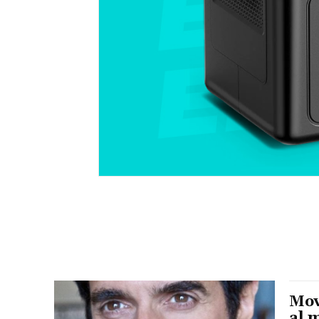
Mov
al 