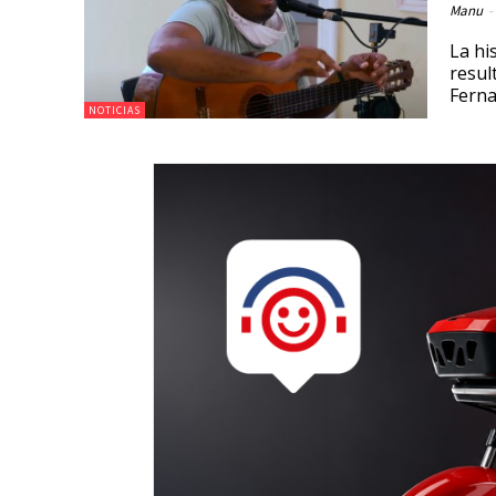
Manu
-
La hi
resul
Ferna
NOTICIAS