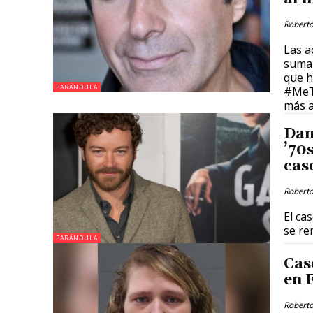
Roberto
Las a
suman
que h
FARÁNDULA
#MeTo
más a
Dan
’70
cas
Roberto
El ca
se re
FARÁNDULA
Cas
en F
Roberto