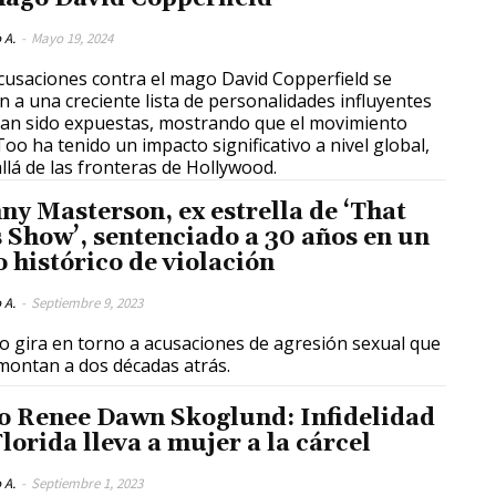
 A.
-
Mayo 19, 2024
cusaciones contra el mago David Copperfield se
 a una creciente lista de personalidades influyentes
an sido expuestas, mostrando que el movimiento
o ha tenido un impacto significativo a nivel global,
llá de las fronteras de Hollywood.
ny Masterson, ex estrella de ‘That
s Show’, sentenciado a 30 años en un
o histórico de violación
 A.
-
Septiembre 9, 2023
so gira en torno a acusaciones de agresión sexual que
montan a dos décadas atrás.
o Renee Dawn Skoglund: Infidelidad
lorida lleva a mujer a la cárcel
 A.
-
Septiembre 1, 2023