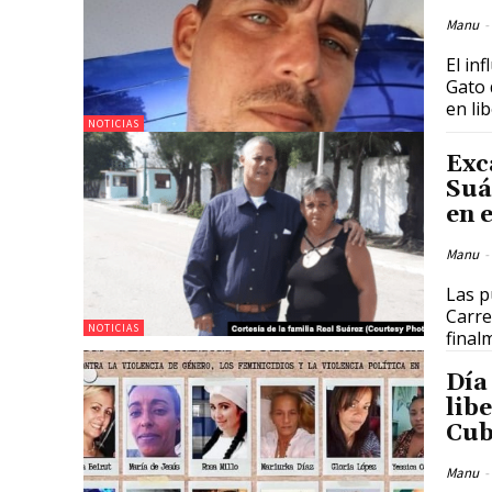
Manu
-
El in
Gato 
en lib
NOTICIAS
Exc
Suá
en 
Manu
-
Las p
Carre
NOTICIAS
finalm
Día
lib
Cu
Manu
-