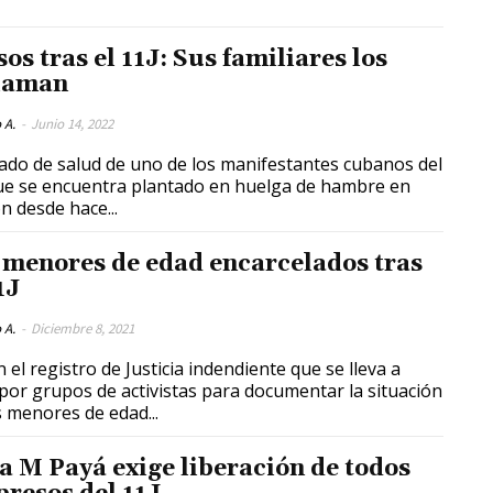
os tras el 11J: Sus familiares los
laman
 A.
-
Junio 14, 2022
tado de salud de uno de los manifestantes cubanos del
ue se encuentra plantado en huelga de hambre en
ón desde hace...
 menores de edad encarcelados tras
1J
 A.
-
Diciembre 8, 2021
 el registro de Justicia indendiente que se lleva a
por grupos de activistas para documentar la situación
s menores de edad...
a M Payá exige liberación de todos