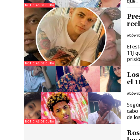
que...
NOTICIAS DE CUBA
Pres
rec
Roberto
El es
11J q
prisi
NOTICIAS DE CUBA
Los
el 1
Roberto
Según
cabo 
de lo
NOTICIAS DE CUBA
Ros