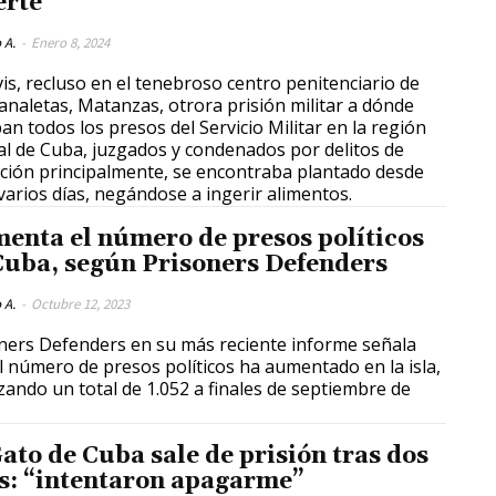
rte
 A.
-
Enero 8, 2024
vis, recluso en el tenebroso centro penitenciario de
analetas, Matanzas, otrora prisión militar a dónde
ban todos los presos del Servicio Militar en la región
al de Cuba, juzgados y condenados por delitos de
ción principalmente, se encontraba plantado desde
varios días, negándose a ingerir alimentos.
enta el número de presos políticos
Cuba, según Prisoners Defenders
 A.
-
Octubre 12, 2023
ners Defenders en su más reciente informe señala
l número de presos políticos ha aumentado en la isla,
zando un total de 1.052 a finales de septiembre de
Gato de Cuba sale de prisión tras dos
s: “intentaron apagarme”