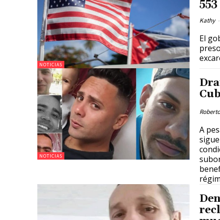
553
Kathy
-
El go
presos 
excar
NOTICIAS
Dra
Cub
Roberto
A pes
sigue
condi
NOTICIAS
subor
benef
régim
Den
rec