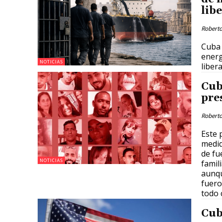
lib
Roberto
Cuba 
energ
NOTICIAS
liber
Cub
pre
Roberto
Este 
medid
de fu
NOTICIAS
famil
aunqu
fuero
todo 
Cub