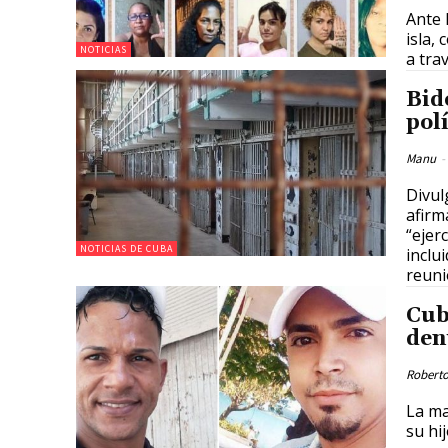
Ante 
isla,
NOTICIAS
a tra
Bid
pol
Manu
-
Divul
afirm
“ejer
NOTICIAS DE CUBA
inclu
reuni
Cub
den
Roberto
La ma
su hi