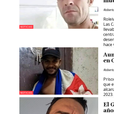
mue
Roberto
Rolei
Las C
NOTICIAS
lleva
centr
deser
hace 
Aum
en 
Roberto
Priso
que e
alcan
NOTICIAS
2023.
El 
año